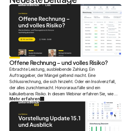
Offene Rechnung – und volles Risiko?
Erbrachte Leistung, ausbleibende Zahlung. Ein 
Auftraggeber, der Mängel geltend macht. Eine 
Schlussrechnung, die sich hinzieht. Oder ein Insolvenzfall, 
der alles zunichtemacht. Honorarausfälle sind ein 
kalkulierbares Risiko. In diesem Webinar erfahren Sie, wie 
Mehr erfahren
Architektur- und Planungsbüros ihr Honorar rechtlich, 
versicherungstechnisch und im täglichen Bürobetrieb 
schützen.