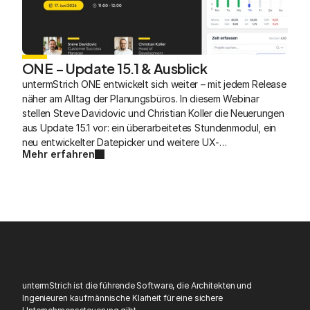
ONE – Update 15.1 & Ausblick
untermStrich ONE entwickelt sich weiter – mit jedem Release 
näher am Alltag der Planungsbüros. In diesem Webinar 
stellen Steve Davidovic und Christian Koller die Neuerungen 
aus Update 15.1 vor: ein überarbeitetes Stundenmodul, ein 
neu entwickelter Datepicker und weitere UX-
Mehr erfahren
Verbesserungen, die direkt im täglichen Arbeiten spürbar 
werden. Dazu gibt es einen Ausblick auf das, was in den 
nächsten Wochen kommt.
untermStrich ist die führende Software, die Architekten und 
Ingenieuren kaufmännische Klarheit für eine sichere 