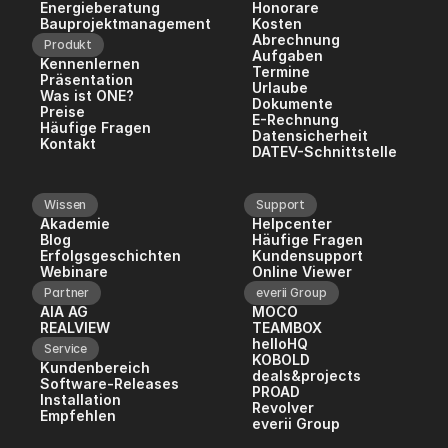
Energieberatung
Honorare
Bauprojektmanagement
Kosten
Abrechnung
Produkt
Aufgaben
Kennenlernen
Termine
Präsentation
Urlaube
Was ist ONE?
Dokumente
Preise
E-Rechnung
Häufige Fragen
Datensicherheit
Kontakt
DATEV-Schnittstelle
Wissen
Support
Akademie
Helpcenter
Blog
Häufige Fragen
Erfolgsgeschichten
Kundensupport
Webinare
Online Viewer
Partner
everii Group
AIA AG
MOCO
REALVIEW
TEAMBOX
helloHQ
Service
KOBOLD
Kundenbereich
deals&projects
Software-Releases
PROAD
Installation
Revolver
Empfehlen
everii Group