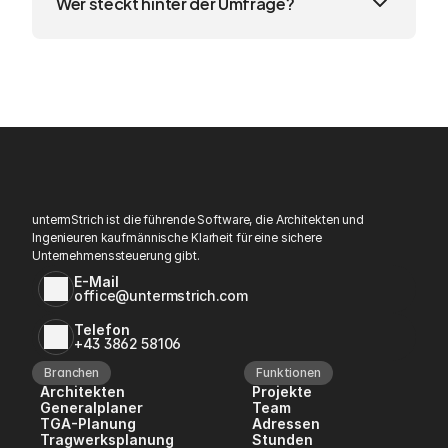
Wer steckt hinter der Umfrage?
untermStrich ist die führende Software, die Architekten und 
Ingenieuren kaufmännische Klarheit für eine sichere 
Unternehmenssteuerung gibt.
E-Mail
office@untermstrich.com
Telefon
+43 3862 58106
Branchen
Funktionen
Architekten
Projekte
Generalplaner
Team
TGA-Planung
Adressen
Tragwerksplanung
Stunden